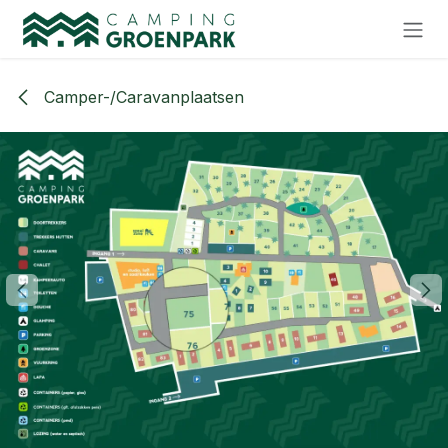
Overslaan naar inhoud
Camper-/Caravanplaatsen