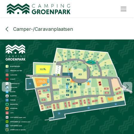
Overslaan naar inhoud
Camper-/Caravanplaatsen