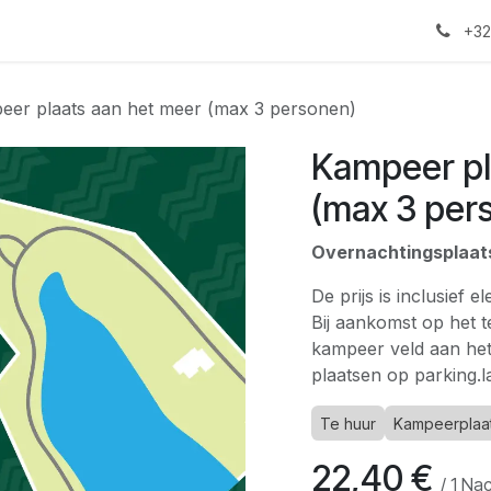
na
Omgeving
Plattegrond
Reservatie
Contact
+32
eer plaats aan het meer (max 3 personen)
Kampeer pl
(max 3 per
Overnachtingsplaat
De prijs is inclusief e
Bij aankomst op het t
kampeer veld aan het
plaatsen op parking.l
Te huur
Kampeerplaa
22,40
€
/
1
Nac