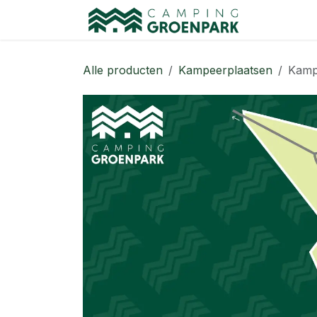
Overslaan naar inhoud
Startpagi
Alle producten
Kampeerplaatsen
Kamp